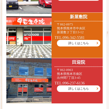
新屋敷院
〒862-0975
熊本県熊本市中央区
新屋敷２丁目13-12
TEL:096-342-5581
詳しくはこちら
田迎院
〒862-0963
熊本県熊本市南区
出仲間7丁目3-45
TEL:096-237-6136
詳しくはこちら