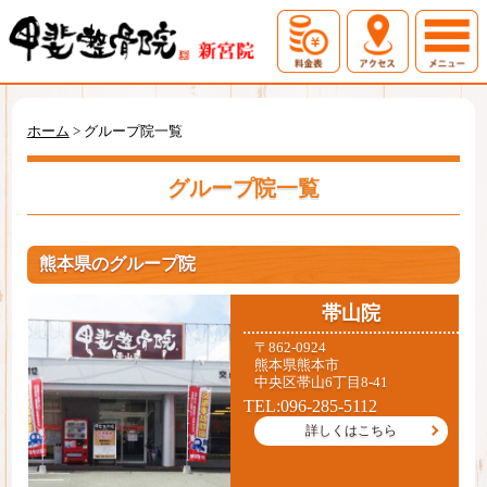
ホーム
初めての方へ
ホーム
>
グループ院一覧
料金表
アクセス
グループ院一覧
症例一覧
お問い合わせ
熊本県のグループ院
帯山院
〒862-0924
熊本県熊本市
中央区帯山6丁目8-41
TEL:096-285-5112
詳しくはこちら