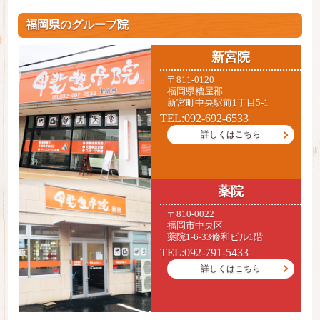
福岡県のグループ院
新宮院
〒811-0120
福岡県糟屋郡
新宮町中央駅前1丁目5-1
TEL:092-692-6533
詳しくはこちら
薬院
〒810-0022
福岡市中央区
薬院1-6-33修和ビル1階
TEL:092-791-5433
詳しくはこちら