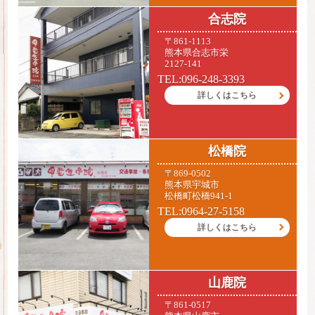
合志院
〒861-1113
熊本県合志市栄
2127-141
TEL:096-248-3393
詳しくはこちら
松橋院
〒869-0502
熊本県宇城市
松橋町松橋941-1
TEL:0964-27-5158
詳しくはこちら
山鹿院
〒861-0517