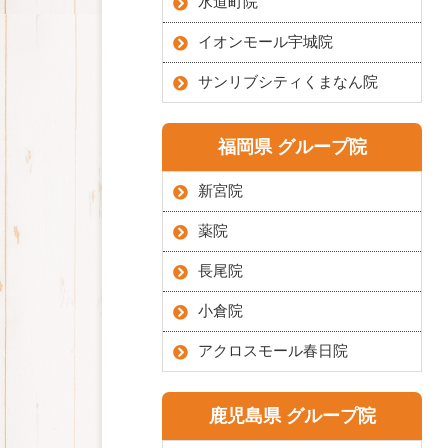
水道町院
イオンモール宇城院
サンリブシティくまなん院
福岡県 グループ院
新宮院
薬院
長尾院
小倉院
アクロスモール春日院
鹿児島県 グループ院