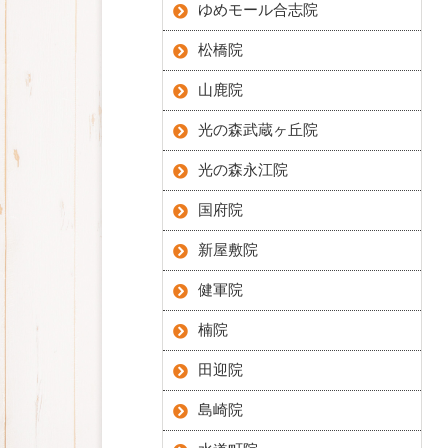
ゆめモール合志院
松橋院
山鹿院
光の森武蔵ヶ丘院
光の森永江院
国府院
新屋敷院
健軍院
楠院
田迎院
島崎院